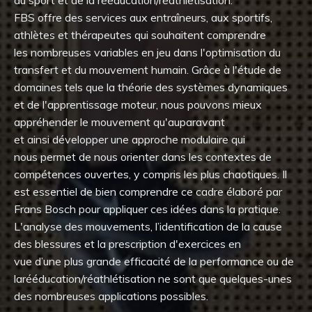
du sport et de la
rééduca
tion
/
réathlétisation
.
FBS
offre
des services aux entraîneurs,
aux sportifs,
athlètes et
thérapeutes qui
souhaitent
comprendre
les
nombreuses variables en jeu dans l'optimisation du
transfert et du mouvement humain. Grâce à l'étude de
domaines tels que la théorie des systèmes dynamiques
et
d
e
l'apprentissage moteur,
nous
pouvons mieux
appréhender
le mouvement qu'auparavant
et
ainsi
développer une approche modulaire
qui
nous
permet de nous orienter
dans
les contextes
de
compétences ouvertes
, y compris
les plus chaotiques.
Il
est essentiel de bien comprendre
ce cadre
élabor
é par
Frans Bosch
pour appliquer
ces idées dans la pratique
.
L'analyse des mouvements,
l’identification
de la cause
des blessures et la prescription d'exercices
en
vue
d’
une
plus grande efficacité d
e
la performance ou
de
la
rééducation
/
réathlétisation
ne sont que quelques-unes
des nombreuses applications possibles
.