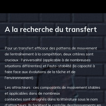
A la recherche du transfert
Pour
un transfert efficace des patterns de mouvement
de l’entraînement
à la compétition
, deux critères
sont
cruciaux
: l'universalité (applicable à de nombreuses
situations différentes) et l'auto-stabilité (
la capacité à
faire face
aux
évolutions
de la tâche et de
l'environnement).
Les
a
ttracteurs : ces composants de mouvement stables
et
applicables
dans de nombreux
contextes
sont
désignés
dans la littérature sous le nom
d'attracteurs. Ils facilitent le contrôle des mouvements en